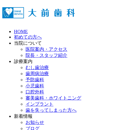
HOME
初めての方へ
当院について
医院案内・アクセス
院長・スタッフ紹介
診療案内
むし歯治療
歯周病治療
予防歯科
小児歯科
口腔外科
審美歯科・ホワイトニング
インプラント
歯を失ってしまった方へ
新着情報
お知らせ
ブログ