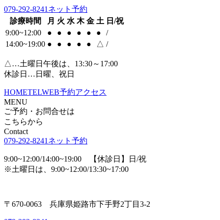
079-292-8241
ネット予約
診療時間
月
火
水
木
金
土
日/祝
9:00~12:00
●
●
●
●
●
●
/
14:00~19:00
●
●
●
●
●
△
/
△…土曜日午後は、13:30～17:00
休診日…日曜、祝日
HOME
TEL
WEB予約
アクセス
MENU
ご予約・お問合せは
こちらから
Contact
079-292-8241
ネット予約
9:00~12:00/14:00~19:00 【休診日】日/祝
※土曜日は、9:00~12:00/13:30~17:00
〒670-0063 兵庫県姫路市下手野2丁目3-2