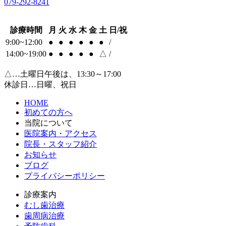
079-292-8241
診療時間
月
火
水
木
金
土
日/祝
9:00~12:00
●
●
●
●
●
●
/
14:00~19:00
●
●
●
●
●
△
/
△…土曜日午後は、13:30～17:00
休診日…日曜、祝日
HOME
初めての方へ
当院について
医院案内・アクセス
院長・スタッフ紹介
お知らせ
ブログ
プライバシーポリシー
診療案内
むし歯治療
歯周病治療