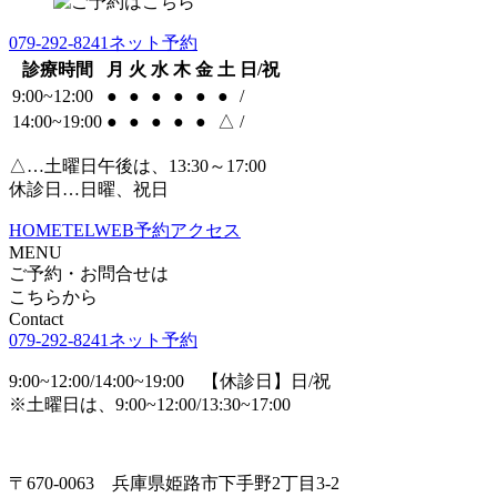
079-292-8241
ネット予約
診療時間
月
火
水
木
金
土
日/祝
9:00~12:00
●
●
●
●
●
●
/
14:00~19:00
●
●
●
●
●
△
/
△…土曜日午後は、13:30～17:00
休診日…日曜、祝日
HOME
TEL
WEB予約
アクセス
MENU
ご予約・お問合せは
こちらから
Contact
079-292-8241
ネット予約
9:00~12:00/14:00~19:00 【休診日】日/祝
※土曜日は、9:00~12:00/13:30~17:00
〒670-0063 兵庫県姫路市下手野2丁目3-2