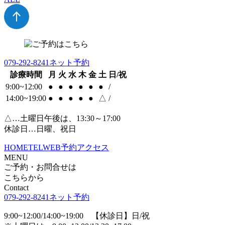
079-292-8241
ネット予約
診療時間
月
火
水
木
金
土
日/祝
9:00~12:00
●
●
●
●
●
●
/
14:00~19:00
●
●
●
●
●
△
/
△…土曜日午後は、13:30～17:00
休診日…日曜、祝日
HOME
TEL
WEB予約
アクセス
MENU
ご予約・お問合せは
こちらから
Contact
079-292-8241
ネット予約
9:00~12:00/14:00~19:00 【休診日】日/祝