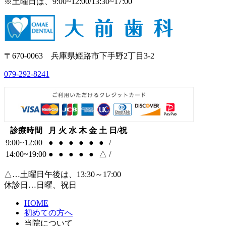
※土曜日は、9:00~12:00/13:30~17:00
〒670-0063 兵庫県姫路市下手野2丁目3-2
079-292-8241
診療時間
月
火
水
木
金
土
日/祝
9:00~12:00
●
●
●
●
●
●
/
14:00~19:00
●
●
●
●
●
△
/
△…土曜日午後は、13:30～17:00
休診日…日曜、祝日
HOME
初めての方へ
当院について