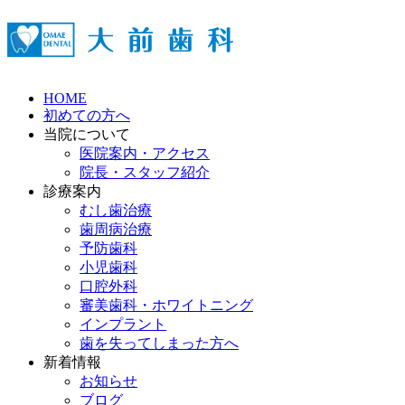
HOME
初めての方へ
当院について
医院案内・アクセス
院長・スタッフ紹介
診療案内
むし歯治療
歯周病治療
予防歯科
小児歯科
口腔外科
審美歯科・ホワイトニング
インプラント
歯を失ってしまった方へ
新着情報
お知らせ
ブログ