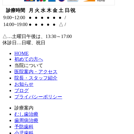
診療時間
月
火
水
木
金
土
日/祝
9:00~12:00
●
●
●
●
●
●
/
14:00~19:00
●
●
●
●
●
△
/
△…土曜日午後は、13:30～17:00
休診日…日曜、祝日
HOME
初めての方へ
当院について
医院案内・アクセス
院長・スタッフ紹介
お知らせ
ブログ
プライバシーポリシー
診療案内
むし歯治療
歯周病治療
予防歯科
小児歯科